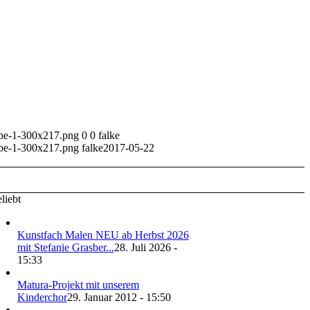
rbe-1-300x217.png
0
0
falke
rbe-1-300x217.png
falke
2017-05-22
liebt
Kunstfach Malen NEU ab Herbst 2026
mit Stefanie Grasber...
28. Juli 2026 -
15:33
Matura-Projekt mit unserem
Kinderchor
29. Januar 2012 - 15:50