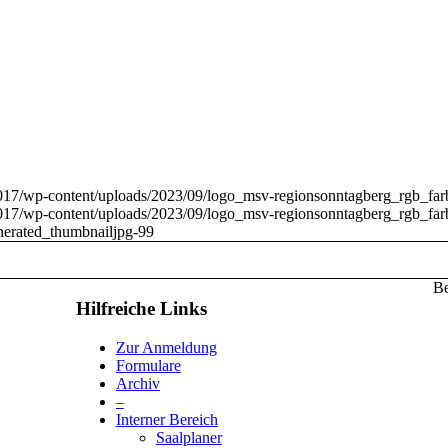
017/wp-content/uploads/2023/09/logo_msv-regionsonntagberg_rgb_fa
017/wp-content/uploads/2023/09/logo_msv-regionsonntagberg_rgb_fa
erated_thumbnailjpg-99
Be
Hilfreiche Links
Zur Anmeldung
Formulare
Archiv
–
Interner Bereich
Saalplaner