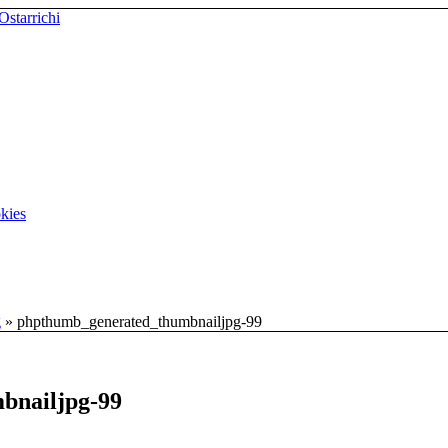
kies
g
»
phpthumb_generated_thumbnailjpg-99
bnailjpg-99