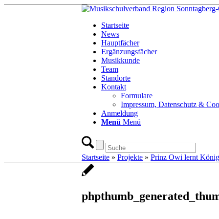
Startseite
News
Hauptfächer
Ergänzungsfächer
Musikkunde
Team
Standorte
Kontakt
Formulare
Impressum, Datenschutz & Coo
Anmeldung
Menü
Menü
Startseite
»
Projekte
»
Prinz Owi lernt Köni
phpthumb_generated_thum