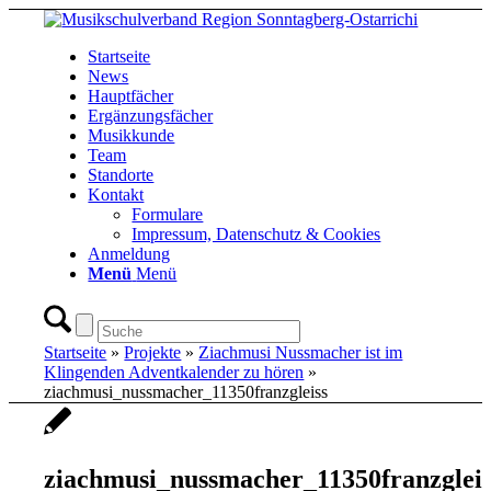
Startseite
News
Hauptfächer
Ergänzungsfächer
Musikkunde
Team
Standorte
Kontakt
Formulare
Impressum, Datenschutz & Cookies
Anmeldung
Menü
Menü
Startseite
»
Projekte
»
Ziachmusi Nussmacher ist im
Klingenden Adventkalender zu hören
»
ziachmusi_nussmacher_11350franzgleiss
ziachmusi_nussmacher_11350franzgleis