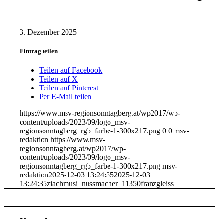
3. Dezember 2025
Eintrag teilen
Teilen auf Facebook
Teilen auf X
Teilen auf Pinterest
Per E-Mail teilen
https://www.msv-regionsonntagberg.at/wp2017/wp-
content/uploads/2023/09/logo_msv-
regionsonntagberg_rgb_farbe-1-300x217.png
0
0
msv-
redaktion
https://www.msv-
regionsonntagberg.at/wp2017/wp-
content/uploads/2023/09/logo_msv-
regionsonntagberg_rgb_farbe-1-300x217.png
msv-
redaktion
2025-12-03 13:24:35
2025-12-03
13:24:35
ziachmusi_nussmacher_11350franzgleiss