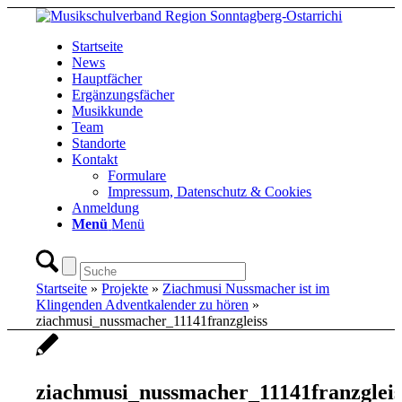
Startseite
News
Hauptfächer
Ergänzungsfächer
Musikkunde
Team
Standorte
Kontakt
Formulare
Impressum, Datenschutz & Cookies
Anmeldung
Menü
Menü
Startseite
»
Projekte
»
Ziachmusi Nussmacher ist im
Klingenden Adventkalender zu hören
»
ziachmusi_nussmacher_11141franzgleiss
ziachmusi_nussmacher_11141franzgleis