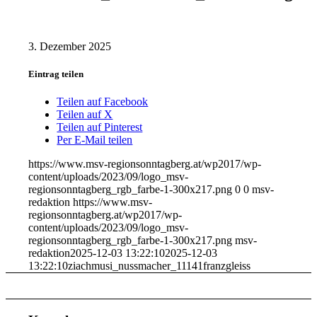
3. Dezember 2025
Eintrag teilen
Teilen auf Facebook
Teilen auf X
Teilen auf Pinterest
Per E-Mail teilen
https://www.msv-regionsonntagberg.at/wp2017/wp-
content/uploads/2023/09/logo_msv-
regionsonntagberg_rgb_farbe-1-300x217.png
0
0
msv-
redaktion
https://www.msv-
regionsonntagberg.at/wp2017/wp-
content/uploads/2023/09/logo_msv-
regionsonntagberg_rgb_farbe-1-300x217.png
msv-
redaktion
2025-12-03 13:22:10
2025-12-03
13:22:10
ziachmusi_nussmacher_11141franzgleiss