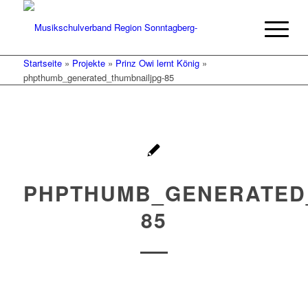
Startseite
»
Projekte
»
Prinz Owi lernt König
»
phpthumb_generated_thumbnailjpg-85
PHPTHUMB_GENERATED
85