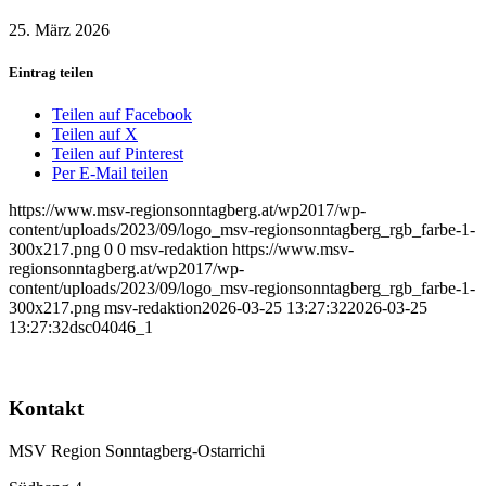
25. März 2026
Eintrag teilen
Teilen auf Facebook
Teilen auf X
Teilen auf Pinterest
Per E-Mail teilen
https://www.msv-regionsonntagberg.at/wp2017/wp-
content/uploads/2023/09/logo_msv-regionsonntagberg_rgb_farbe-1-
300x217.png
0
0
msv-redaktion
https://www.msv-
regionsonntagberg.at/wp2017/wp-
content/uploads/2023/09/logo_msv-regionsonntagberg_rgb_farbe-1-
300x217.png
msv-redaktion
2026-03-25 13:27:32
2026-03-25
13:27:32
dsc04046_1
Kontakt
MSV Region Sonntagberg-Ostarrichi