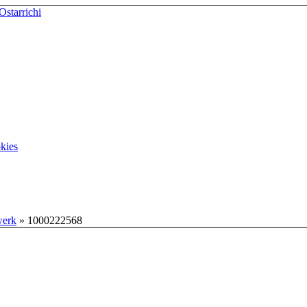
kies
werk
»
1000222568