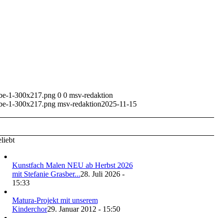
rbe-1-300x217.png
0
0
msv-redaktion
rbe-1-300x217.png
msv-redaktion
2025-11-15
liebt
Kunstfach Malen NEU ab Herbst 2026
mit Stefanie Grasber...
28. Juli 2026 -
15:33
Matura-Projekt mit unserem
Kinderchor
29. Januar 2012 - 15:50