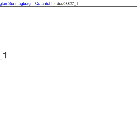
ion Sonntagberg – Ostarrichi
»
dsc08827_1
_1