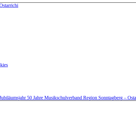
kies
Jubiläumsjahr 50 Jahre Musikschulverband Region Sonntagberg – Osta