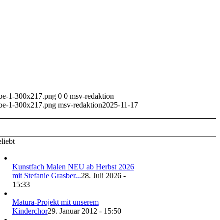
rbe-1-300x217.png
0
0
msv-redaktion
rbe-1-300x217.png
msv-redaktion
2025-11-17
liebt
Kunstfach Malen NEU ab Herbst 2026
mit Stefanie Grasber...
28. Juli 2026 -
15:33
Matura-Projekt mit unserem
Kinderchor
29. Januar 2012 - 15:50