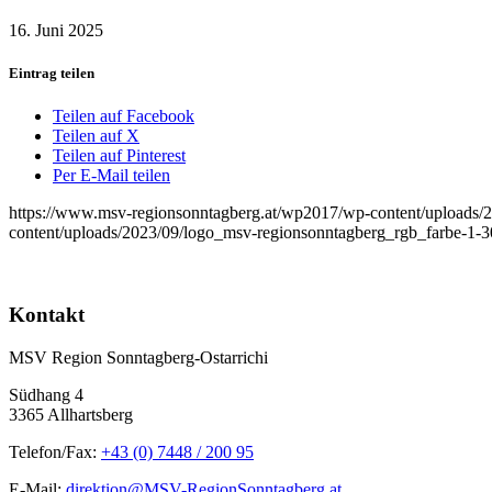
16. Juni 2025
Eintrag teilen
Teilen auf Facebook
Teilen auf X
Teilen auf Pinterest
Per E-Mail teilen
https://www.msv-regionsonntagberg.at/wp2017/wp-content/uploads/
content/uploads/2023/09/logo_msv-regionsonntagberg_rgb_farbe-1-
Kontakt
MSV Region Sonntagberg-Ostarrichi
Südhang 4
3365 Allhartsberg
Telefon/Fax:
+43 (0) 7448 / 200 95
E-Mail:
direktion@MSV-RegionSonntagberg.at