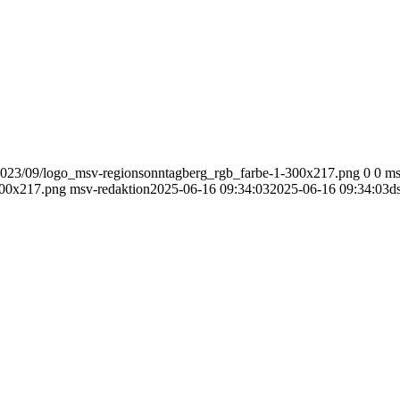
2023/09/logo_msv-regionsonntagberg_rgb_farbe-1-300x217.png
0
0
ms
300x217.png
msv-redaktion
2025-06-16 09:34:03
2025-06-16 09:34:03
d