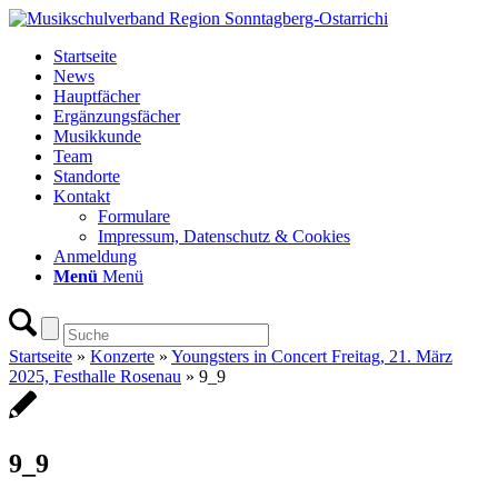
Startseite
News
Hauptfächer
Ergänzungsfächer
Musikkunde
Team
Standorte
Kontakt
Formulare
Impressum, Datenschutz & Cookies
Anmeldung
Menü
Menü
Startseite
»
Konzerte
»
Youngsters in Concert Freitag, 21. März
2025, Festhalle Rosenau
»
9_9
9_9