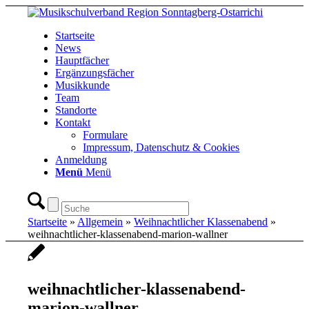
Startseite
News
Hauptfächer
Ergänzungsfächer
Musikkunde
Team
Standorte
Kontakt
Formulare
Impressum, Datenschutz & Cookies
Anmeldung
Menü
Menü
Startseite
»
Allgemein
»
Weihnachtlicher Klassenabend
»
weihnachtlicher-klassenabend-marion-wallner
weihnachtlicher-klassenabend-
marion-wallner