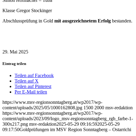
Simon Hofmacher – Tuba
Klasse Gregor Stockinger
Abschlussprüfung in Gold
mit ausgezeichnetem Erfolg
bestanden.
29. Mai 2025
Eintrag teilen
Teilen auf Facebook
Teilen auf X
Teilen auf Pinterest
Per E-Mail teilen
https://www.msv-regionsonntagberg.at/wp2017/wp-
content/uploads/2025/05/1000162808.jpg
1500
2000
msv-redaktion
https://www.msv-regionsonntagberg.at/wp2017/wp-
content/uploads/2023/09/logo_msv-regionsonntagberg_rgb_farbe-1-
300x217.png
msv-redaktion
2025-05-29 09:16:59
2025-05-29
09:17:50
Goldprüfungen im MSV Region Sonntagberg – Ostarrichi