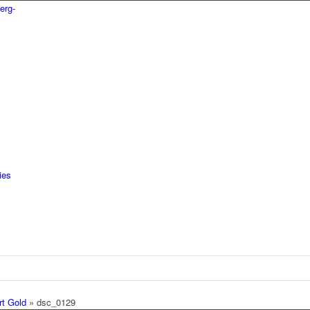
ies
rt Gold
»
dsc_0129