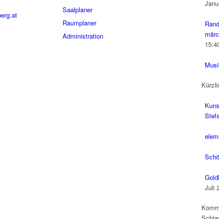
Janu
Saalplaner
erg.at
Raumplaner
Rand
märc
Administration
15:4
Musi
Kürzli
Kuns
Stefa
elem
Schö
Gold
Juli 
Komm
Schla