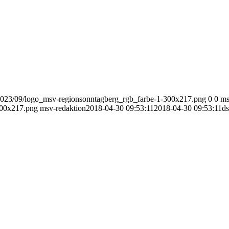
2023/09/logo_msv-regionsonntagberg_rgb_farbe-1-300x217.png
0
0
ms
300x217.png
msv-redaktion
2018-04-30 09:53:11
2018-04-30 09:53:11
d