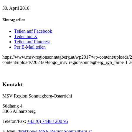
30. April 2018
Eintrag teilen
Teilen auf Facebook
Teilen auf X
Teilen auf Pinterest
Per E-Mail teilen
https://www.msv-regionsonntagberg.at/wp2017/wp-content/uploads/
content/uploads/2023/09/logo_msv-regionsonntagberg_rgb_farbe-1-
Kontakt
MSV Region Sonntagberg-Ostarrichi
Südhang 4
3365 Allhartsberg
Telefon/Fax:
+43 (0) 7448 / 200 95
E-Mail:
direktion@MSV-RegionSonntagberg.at