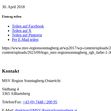
30. April 2018
Eintrag teilen
Teilen auf Facebook
Teilen auf X
Teilen auf Pinterest
Per E-Mail teilen
https://www.msv-regionsonntagberg.at/wp2017/wp-content/uploads/
content/uploads/2023/09/logo_msv-regionsonntagberg_rgb_farbe-1-
Kontakt
MSV Region Sonntagberg-Ostarrichi
Südhang 4
3365 Allhartsberg
Telefon/Fax:
+43 (0) 7448 / 200 95
E-Mail:
direktion@MSV-RegionSonntagberg.at