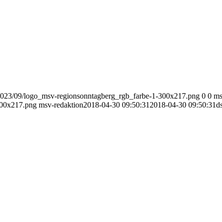
2023/09/logo_msv-regionsonntagberg_rgb_farbe-1-300x217.png
0
0
ms
300x217.png
msv-redaktion
2018-04-30 09:50:31
2018-04-30 09:50:31
d