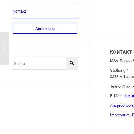
Kontakt
Anmeldung
Weihnachtlicher
Vorspielabend der
KONTAKT
Klasse Lucia
Scherzenlehner –
MSV Region S
Block...
Südhang 4
3365 Allharts
Telefon/Fax:
E-Mail:
direk
Ansprechper
Impressum, D