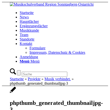
Startseite
News
Hauptfächer
Ergänzungsfächer
Musikkunde
Team
Standorte
Kontakt
Formulare
Impressum, Datenschutz & Cookies
Anmeldung
Menü
Menü
Startseite
»
Projekte
»
Musik verbindet.
»
phpthumb_generated_thumbnailjpg-3
phpthumb_generated_thumbnailjpg-
3