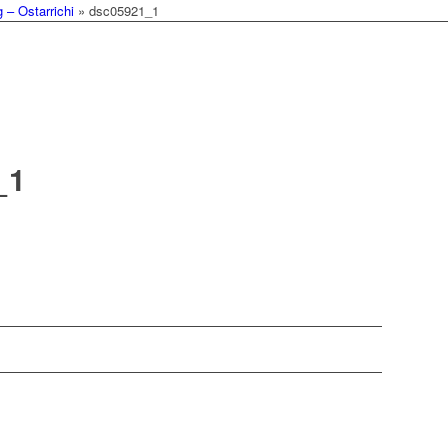
– Ostarrichi
»
dsc05921_1
_1