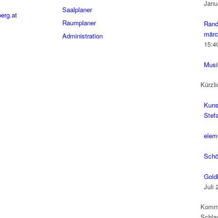
Janu
Saalplaner
erg.at
Raumplaner
Rand
märc
Administration
15:4
Musi
Kürzli
Kuns
Stefa
elem
Schö
Gold
Juli 
Komm
Schla