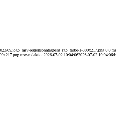
2023/09/logo_msv-regionsonntagberg_rgb_farbe-1-300x217.png
0
0
ms
300x217.png
msv-redaktion
2026-07-02 10:04:06
2026-07-02 10:04:06
d