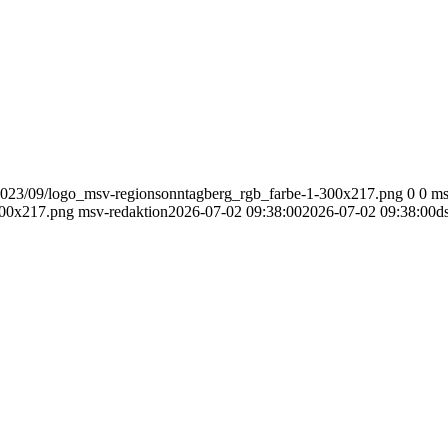
2023/09/logo_msv-regionsonntagberg_rgb_farbe-1-300x217.png
0
0
ms
300x217.png
msv-redaktion
2026-07-02 09:38:00
2026-07-02 09:38:00
d