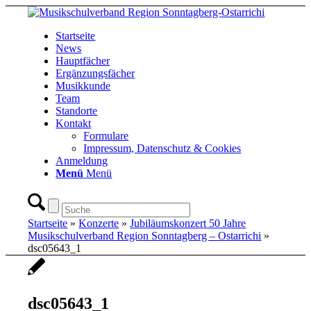
Startseite
News
Hauptfächer
Ergänzungsfächer
Musikkunde
Team
Standorte
Kontakt
Formulare
Impressum, Datenschutz & Cookies
Anmeldung
Menü
Menü
Startseite
»
Konzerte
»
Jubiläumskonzert 50 Jahre
Musikschulverband Region Sonntagberg – Ostarrichi
»
dsc05643_1
dsc05643_1