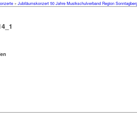
onzerte
»
Jubiläumskonzert 50 Jahre Musikschulverband Region Sonntagberg 
14_1
len