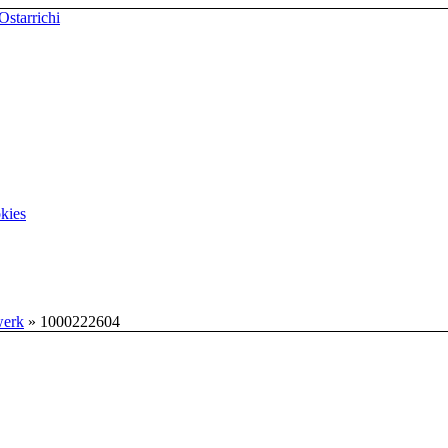
kies
werk
»
1000222604