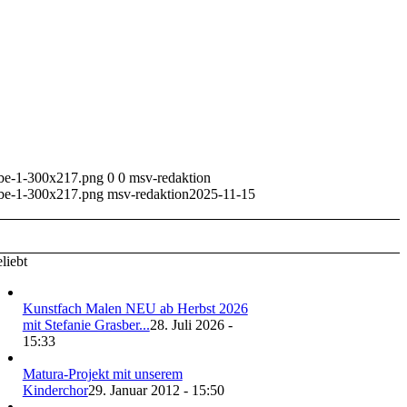
rbe-1-300x217.png
0
0
msv-redaktion
rbe-1-300x217.png
msv-redaktion
2025-11-15
liebt
Kunstfach Malen NEU ab Herbst 2026
mit Stefanie Grasber...
28. Juli 2026 -
15:33
Matura-Projekt mit unserem
Kinderchor
29. Januar 2012 - 15:50