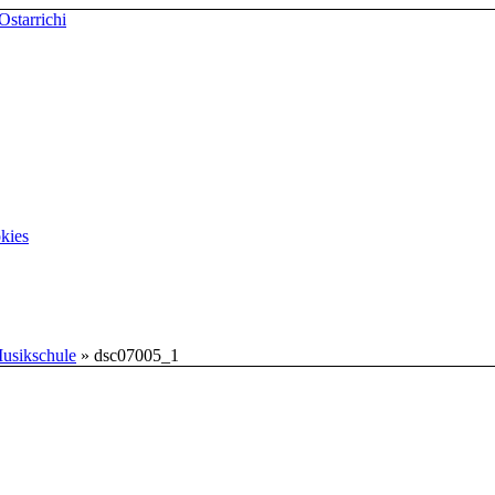
kies
Musikschule
»
dsc07005_1