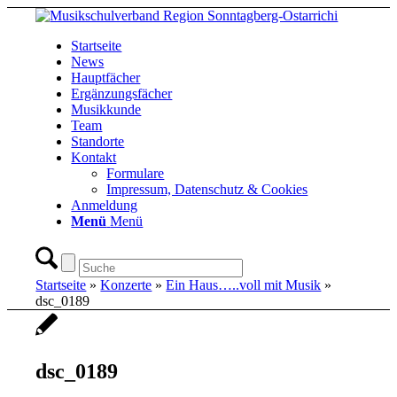
Startseite
News
Hauptfächer
Ergänzungsfächer
Musikkunde
Team
Standorte
Kontakt
Formulare
Impressum, Datenschutz & Cookies
Anmeldung
Menü
Menü
Startseite
»
Konzerte
»
Ein Haus…..voll mit Musik
»
dsc_0189
dsc_0189