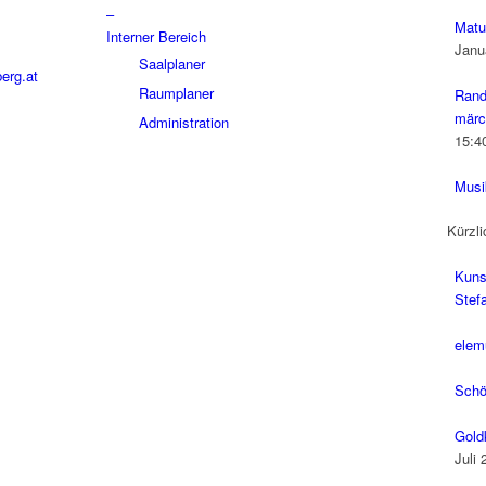
–
Matu
Interner Bereich
Janu
Saalplaner
erg.at
Raumplaner
Rand
märc
Administration
15:4
Musi
Kürzli
Kuns
Stefa
elem
Schö
Gold
Juli 