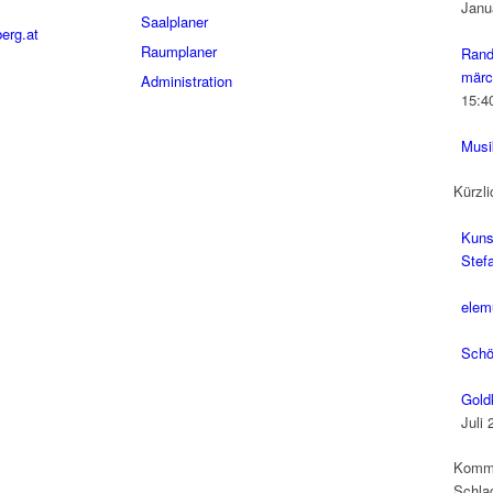
Janu
Saalplaner
erg.at
Raumplaner
Rand
märc
Administration
15:4
Musi
Kürzli
Kuns
Stefa
elem
Schö
Gold
Juli 
Komm
Schla