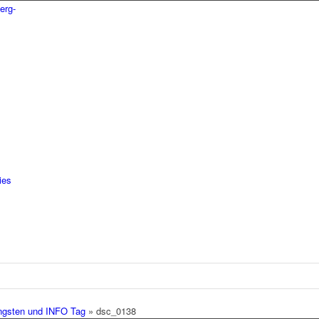
ies
ngsten und INFO Tag
»
dsc_0138