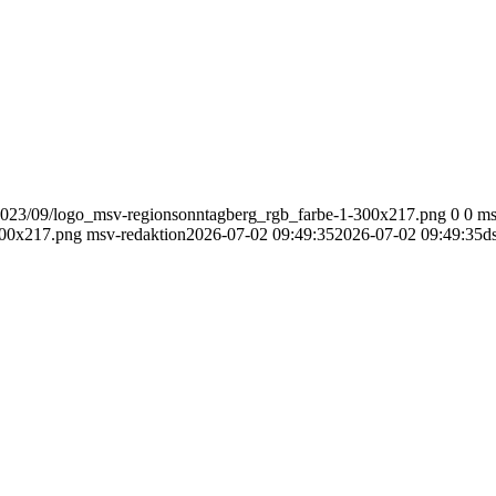
2023/09/logo_msv-regionsonntagberg_rgb_farbe-1-300x217.png
0
0
ms
300x217.png
msv-redaktion
2026-07-02 09:49:35
2026-07-02 09:49:35
d