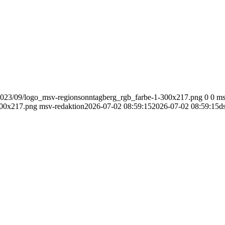
2023/09/logo_msv-regionsonntagberg_rgb_farbe-1-300x217.png
0
0
ms
300x217.png
msv-redaktion
2026-07-02 08:59:15
2026-07-02 08:59:15
d