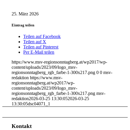
25. März 2026
Eintrag teilen
Teilen auf Facebook
Teilen auf X
Teilen auf Pinterest
Per E-Mail teilen
https://www.msv-regionsonntagberg.at/wp2017/wp-
content/uploads/2023/09/logo_msv-
regionsonntagberg_rgb_farbe-1-300x217.png
0
0
msv-
redaktion
https://www.msv-
regionsonntagberg.at/wp2017/wp-
content/uploads/2023/09/logo_msv-
regionsonntagberg_rgb_farbe-1-300x217.png
msv-
redaktion
2026-03-25 13:30:05
2026-03-25
13:30:05
dsc04071_1
Kontakt